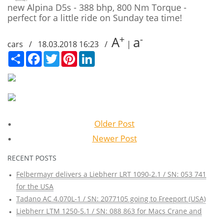
new Alpina D5s - 388 bhp, 800 Nm Torque -
perfect for a little ride on Sunday tea time!
+
-
A
a
cars / 18.03.2018 16:23 /
|
Сподели
Facebook
Twitter
Pinterest
LinkedIn
Older Post
Newer Post
RECENT POSTS
Felbermayr delivers a Liebherr LRT 1090-2.1 / SN: 053 741
for the USA
Tadano AC 4.070L-1 / SN: 2077105 going to Freeport (USA)
Liebherr LTM 1250-5.1 / SN: 088 863 for Macs Crane and