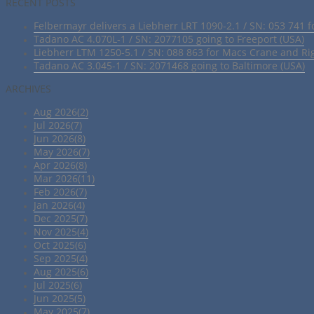
RECENT POSTS
Felbermayr delivers a Liebherr LRT 1090-2.1 / SN: 053 741 f
Tadano AC 4.070L-1 / SN: 2077105 going to Freeport (USA)
Liebherr LTM 1250-5.1 / SN: 088 863 for Macs Crane and Ri
Tadano AC 3.045-1 / SN: 2071468 going to Baltimore (USA)
ARCHIVES
Aug 2026(2)
Jul 2026(7)
Jun 2026(8)
May 2026(7)
Apr 2026(8)
Mar 2026(11)
Feb 2026(7)
Jan 2026(4)
Dec 2025(7)
Nov 2025(4)
Oct 2025(6)
Sep 2025(4)
Aug 2025(6)
Jul 2025(6)
Jun 2025(5)
May 2025(7)