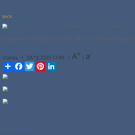
BACK
Liebherr LTM 1300-6.3 / SN: 081 091 auf dem Weg n
+
-
A
a
cranes / 09.12.2025 17:49 /
|
Сподели
Facebook
Twitter
Pinterest
LinkedIn