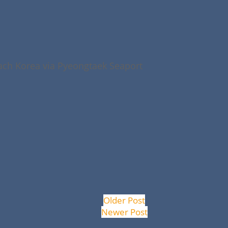
ach Korea via Pyeongtaek Seaport
Older Post
Newer Post