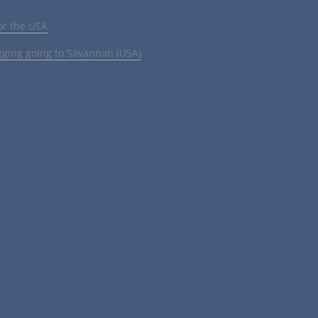
or the USA
gging going to Savannah (USA)