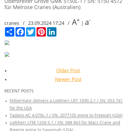
Überbreiter Grove GMK 5150L-1 / SN: 5150 4572
für Melrose Cranes (Australien)
+
-
A
a
cranes / 23.09.2024 17:24 /
|
Сподели
Facebook
Twitter
Pinterest
LinkedIn
Older Post
Newer Post
RECENT POSTS
Felbermayr delivers a Liebherr LRT 1090-2.1 / SN: 053 741
for the USA
Tadano AC 4.070L-1 / SN: 2077105 going to Freeport (USA)
Liebherr LTM 1250-5.1 / SN: 088 863 for Macs Crane and
Rigging going to Savannah (USA)