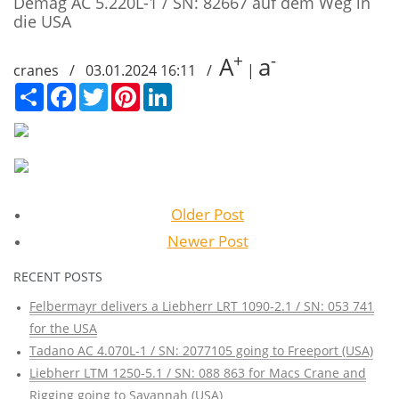
Demag AC 5.220L-1 / SN: 82667 auf dem Weg in
die USA
+
-
A
a
cranes / 03.01.2024 16:11 /
|
Сподели
Facebook
Twitter
Pinterest
LinkedIn
Older Post
Newer Post
RECENT POSTS
Felbermayr delivers a Liebherr LRT 1090-2.1 / SN: 053 741
for the USA
Tadano AC 4.070L-1 / SN: 2077105 going to Freeport (USA)
Liebherr LTM 1250-5.1 / SN: 088 863 for Macs Crane and
Rigging going to Savannah (USA)