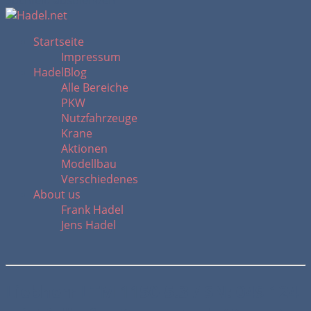
Suchfeld ausblenden
Startseite
Impressum
HadelBlog
Alle Bereiche
PKW
Nutzfahrzeuge
Krane
Aktionen
Modellbau
Verschiedenes
About us
Frank Hadel
Jens Hadel
Liebherr LTM 1150-5.3 / SN: 049 124