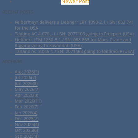
Newer Post
RECENT POSTS
Felbermayr delivers a Liebherr LRT 1090-2.1 / SN: 053 741
for the USA
Tadano AC 4.070L-1 / SN: 2077105 going to Freeport (USA)
Liebherr LTM 1250-5.1 / SN: 088 863 for Macs Crane and
Rigging going to Savannah (USA)
Tadano AC 3.045-1 / SN: 2071468 going to Baltimore (USA)
ARCHIVES
Aug 2026(2)
Jul 2026(7)
Jun 2026(8)
May 2026(7)
Apr 2026(8)
Mar 2026(11)
Feb 2026(7)
Jan 2026(4)
Dec 2025(7)
Nov 2025(4)
Oct 2025(6)
Sep 2025(4)