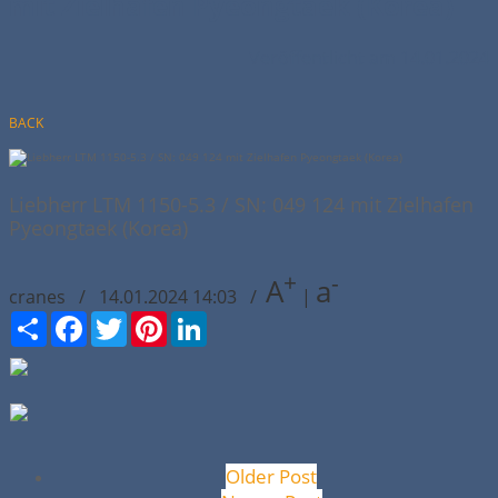
mit Zielhafen Pyeongtaek (Korea)
Veröffentlicht am 14.01.2024
BACK
Liebherr LTM 1150-5.3 / SN: 049 124 mit Zielhafen
Pyeongtaek (Korea)
+
-
A
a
cranes / 14.01.2024 14:03 /
|
Сподели
Facebook
Twitter
Pinterest
LinkedIn
Older Post