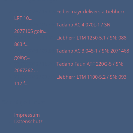
05.08.2026 / 19.02:
Felbermayr delivers a Liebherr
LRT 10...
03.08.2026 / 07.46:
Tadano AC 4.070L-1 / SN:
2077105 goin...
30.07.2026 / 17.37:
Liebherr LTM 1250-5.1 / SN: 088
863 f...
29.07.2026 / 07.06:
Tadano AC 3.045-1 / SN: 2071468
going...
23.07.2026 / 18.20:
Tadano Faun ATF 220G-5 / SN:
2067262 ...
21.07.2026 / 07.40:
Liebherr LTM 1100-5.2 / SN: 093
117 f...
Wichtige Links:
Impressum
Datenschutz