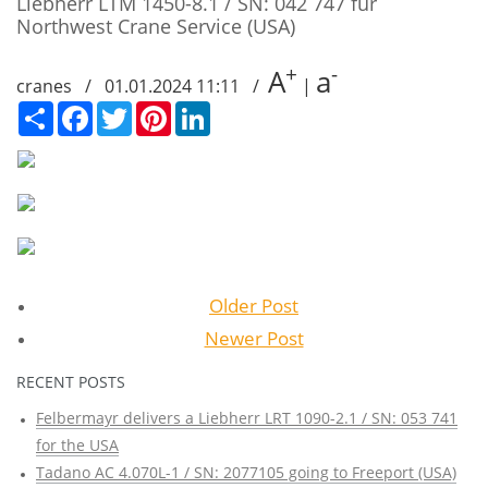
Liebherr LTM 1450-8.1 / SN: 042 747 für
Northwest Crane Service (USA)
+
-
A
a
cranes / 01.01.2024 11:11 /
|
Сподели
Facebook
Twitter
Pinterest
LinkedIn
Older Post
Newer Post
RECENT POSTS
Felbermayr delivers a Liebherr LRT 1090-2.1 / SN: 053 741
for the USA
Tadano AC 4.070L-1 / SN: 2077105 going to Freeport (USA)