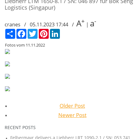
Liebherr LTM 1650-8.1 / SN: 046 897 für Bok Seng
Logistics (Singapur)
+
-
A
a
cranes / 05.11.2023 17:44 /
|
Сподели
Facebook
Twitter
Pinterest
LinkedIn
Fotos vom 11.11.2022
Older Post
Newer Post
RECENT POSTS
Felbermayr delivers a Liebherr LRT 1090-2.1 / SN: 053 741