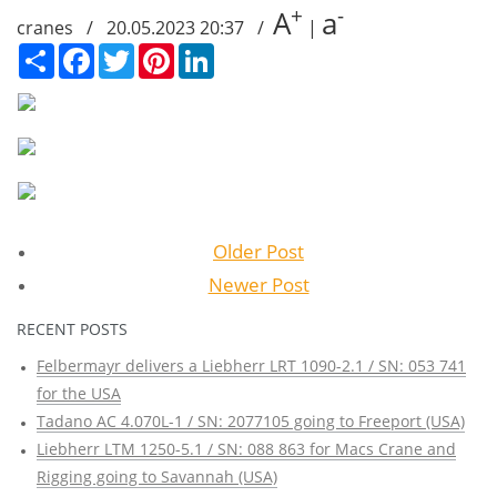
+
-
A
a
cranes / 20.05.2023 20:37 /
|
Сподели
Facebook
Twitter
Pinterest
LinkedIn
Older Post
Newer Post
RECENT POSTS
Felbermayr delivers a Liebherr LRT 1090-2.1 / SN: 053 741
for the USA
Tadano AC 4.070L-1 / SN: 2077105 going to Freeport (USA)
Liebherr LTM 1250-5.1 / SN: 088 863 for Macs Crane and
Rigging going to Savannah (USA)