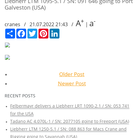
Liebherr LTM 1095-5.1 / SN: 091 646 going to Port
Galveston (USA)
+
-
A
a
cranes / 21.07.2022 21:43 /
|
Сподели
Facebook
Twitter
Pinterest
LinkedIn
Older Post
Newer Post
RECENT POSTS
Felbermayr delivers a Liebherr LRT 1090-2.1 / SN: 053 741
for the USA
Tadano AC 4.070L-1 / SN: 2077105 going to Freeport (USA)
Liebherr LTM 1250-5.1 / SN: 088 863 for Macs Crane and
Rigging going to Savannah (USA)