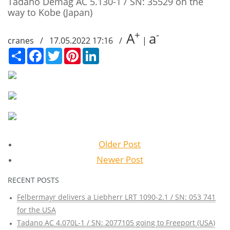
Tadano Demag AC 5.130-1 / SN: 35529 on the
way to Kobe (Japan)
+
-
A
a
cranes / 17.05.2022 17:16 /
|
Сподели
Facebook
Twitter
Pinterest
LinkedIn
Older Post
Newer Post
RECENT POSTS
Felbermayr delivers a Liebherr LRT 1090-2.1 / SN: 053 741
for the USA
Tadano AC 4.070L-1 / SN: 2077105 going to Freeport (USA)