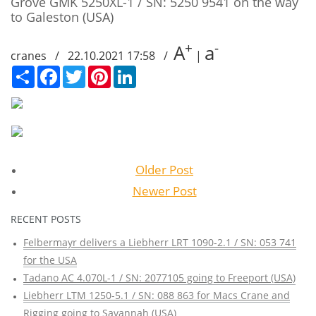
Grove GMK 5250XL-1 / SN: 5250 9541 on the way
to Galeston (USA)
+
-
A
a
cranes / 22.10.2021 17:58 /
|
Сподели
Facebook
Twitter
Pinterest
LinkedIn
Older Post
Newer Post
RECENT POSTS
Felbermayr delivers a Liebherr LRT 1090-2.1 / SN: 053 741
for the USA
Tadano AC 4.070L-1 / SN: 2077105 going to Freeport (USA)
Liebherr LTM 1250-5.1 / SN: 088 863 for Macs Crane and
Rigging going to Savannah (USA)