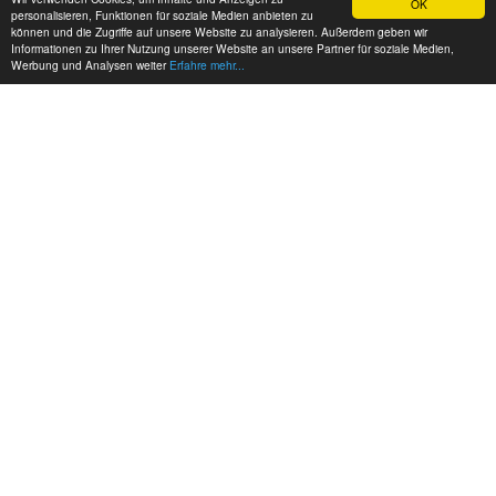
OK
personalisieren, Funktionen für soziale Medien anbieten zu
können und die Zugriffe auf unsere Website zu analysieren. Außerdem geben wir
Informationen zu Ihrer Nutzung unserer Website an unsere Partner für soziale Medien,
Werbung und Analysen weiter
Erfahre mehr...
MEINE KONTAKTDATEN:
hadel.net
Bereich: Hadelblog
Jens Hadel