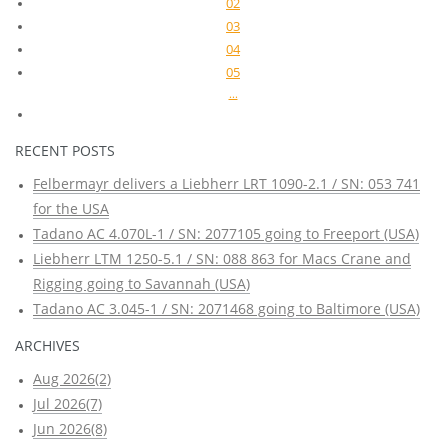
02
03
04
05
...
RECENT POSTS
Felbermayr delivers a Liebherr LRT 1090-2.1 / SN: 053 741
for the USA
Tadano AC 4.070L-1 / SN: 2077105 going to Freeport (USA)
Liebherr LTM 1250-5.1 / SN: 088 863 for Macs Crane and
Rigging going to Savannah (USA)
Tadano AC 3.045-1 / SN: 2071468 going to Baltimore (USA)
ARCHIVES
Aug 2026(2)
Jul 2026(7)
Jun 2026(8)