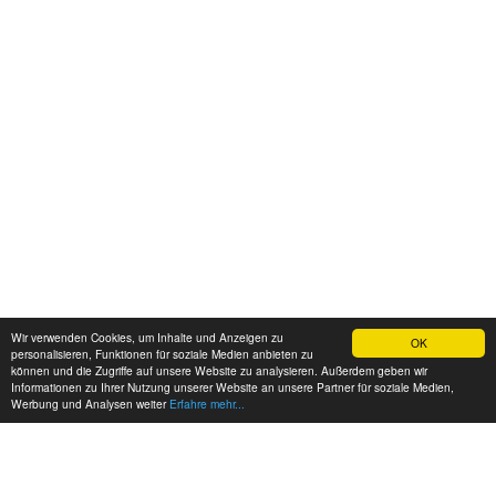
Wir verwenden Cookies, um Inhalte und Anzeigen zu
OK
personalisieren, Funktionen für soziale Medien anbieten zu
können und die Zugriffe auf unsere Website zu analysieren. Außerdem geben wir
Informationen zu Ihrer Nutzung unserer Website an unsere Partner für soziale Medien,
Werbung und Analysen weiter
Erfahre mehr...