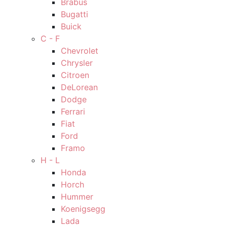
Brabus
Bugatti
Buick
C - F
Chevrolet
Chrysler
Citroen
DeLorean
Dodge
Ferrari
Fiat
Ford
Framo
H - L
Honda
Horch
Hummer
Koenigsegg
Lada