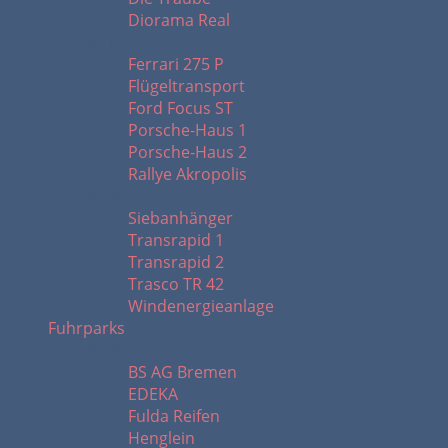
Diorama Real
F - R
Ferrari 275 P
Flügeltransport
Ford Focus ST
Porsche-Haus 1
Porsche-Haus 2
Rallye Akropolis
S - W
Siebanhänger
Transrapid 1
Transrapid 2
Trasco TR 42
Windenergieanlage
Fuhrparks
A - K
BS AG Bremen
EDEKA
Fulda Reifen
Henglein