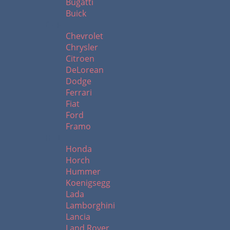
Bugatti
Buick
C - F
Chevrolet
Chrysler
Citroen
DeLorean
Dodge
Ferrari
Fiat
Ford
Framo
H - L
Honda
Horch
Hummer
Koenigsegg
Lada
Lamborghini
Lancia
Land Rover