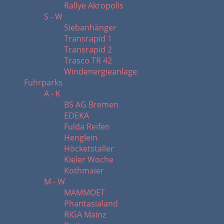
Rallye Akropolis
S - W
Siebanhänger
Transrapid 1
Transrapid 2
Trasco TR 42
Windenergieanlage
Fuhrparks
A - K
BS AG Bremen
EDEKA
Fulda Reifen
Henglein
Höcketstaller
Kieler Woche
Kothmaier
M - W
MAMMOET
Phantasialand
RIGA Mainz