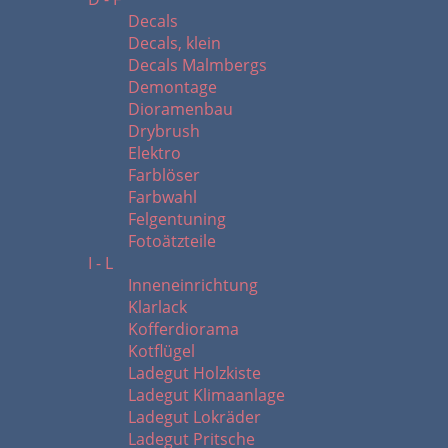
Decals
Decals, klein
Decals Malmbergs
Demontage
Dioramenbau
Drybrush
Elektro
Farblöser
Farbwahl
Felgentuning
Fotoätzteile
I - L
Inneneinrichtung
Klarlack
Kofferdiorama
Kotflügel
Ladegut Holzkiste
Ladegut Klimaanlage
Ladegut Lokräder
Ladegut Pritsche