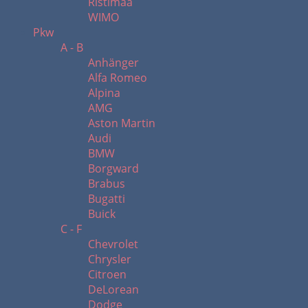
Ristimaa
WIMO
Pkw
A - B
Anhänger
Alfa Romeo
Alpina
AMG
Aston Martin
Audi
BMW
Borgward
Brabus
Bugatti
Buick
C - F
Chevrolet
Chrysler
Citroen
DeLorean
Dodge