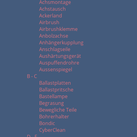
Achsmontage
Achstausch
Ackerland
Airbrush
Airbrushklemme
Anbolzachse
Anhängerkupplung
Anschlagseile
Aushärtungsgerät
Auspuffendrohre
Aussenspiegel
B - C
Ballastplatten
Ballastpritsche
Bastellampe
Begrasung
Bewegliche Teile
Bohrerhalter
Bondic
CyberClean
D - F