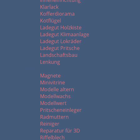
Inneneinrichtung
Klarlack
Kofferdiorama
Kotflügel
Ladegut Holzkiste
Ladegut Klimaanlage
Ladegut Lokräder
Ladegut Pritsche
Landschaftsbau
Lenkung
M - R
Magnete
Minivitrine
Modelle altern
Modellwachs
Modellwert
Pritscheneinleger
Radmuttern
Reiniger
Reparatur für 3D
Riffelblech