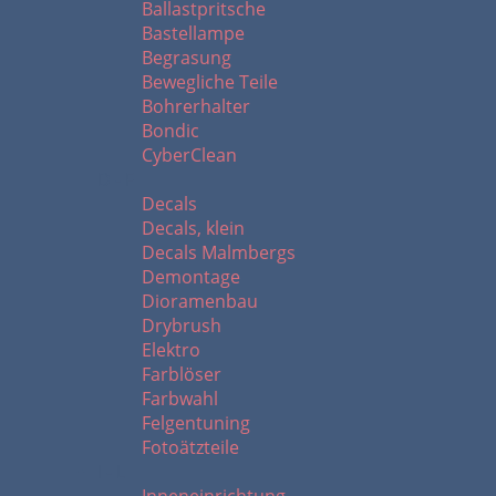
Ballastpritsche
Bastellampe
Begrasung
Bewegliche Teile
Bohrerhalter
Bondic
CyberClean
D - F
Decals
Decals, klein
Decals Malmbergs
Demontage
Dioramenbau
Drybrush
Elektro
Farblöser
Farbwahl
Felgentuning
Fotoätzteile
I - L