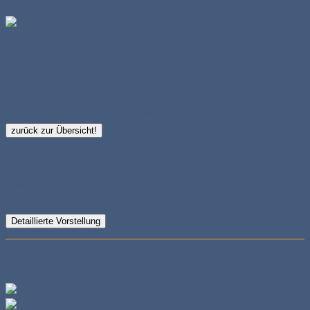
Hersteller:
Busch
Artikel-Nr.:
B6 600 4143
Ausführung:
Private Collection
Herst.-Jahr:
2014
Grundfarbe:
Obsidianschwarz Metallic
zurück zur Übersicht!
Marke:
Mercedes Benz
Modell:
V-Klasse
Bauart:
Transporter
Baujahr:
2014
Detaillierte Vorstellung
Grundansichten