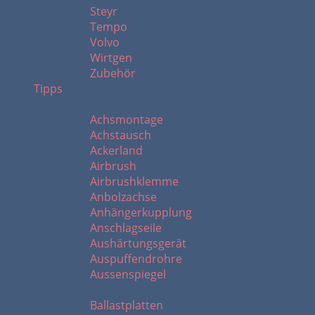
Steyr
Tempo
Volvo
Wirtgen
Zubehör
Tipps
A
Achsmontage
Achstausch
Ackerland
Airbrush
Airbrushklemme
Anbolzachse
Anhängerkupplung
Anschlagseile
Aushärtungsgerät
Auspuffendrohre
Aussenspiegel
B - C
Ballastplatten