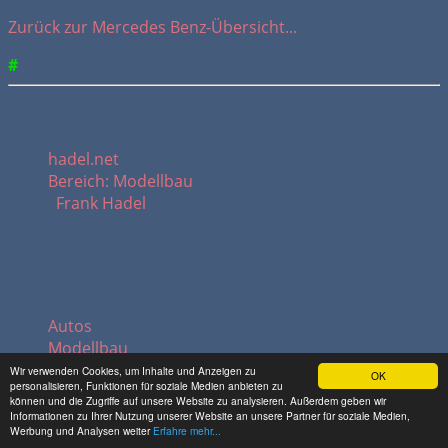
Zurück zur Mercedes Benz-Übersicht...
#
Meine Kontaktdaten:
hadel.net
Bereich: Modellbau
Frank Hadel
Themenbereiche:
Autos
Modellbau
Reitertreff
Wir verwenden Cookies, um Inhalte und Anzeigen zu
OK
personalisieren, Funktionen für soziale Medien anbieten zu
Mediengalerie
können und die Zugriffe auf unsere Website zu analysieren. Außerdem geben wir
Hadelblog
Informationen zu Ihrer Nutzung unserer Website an unsere Partner für soziale Medien,
Werbung und Analysen weiter
Erfahre mehr...
Vogelfrei