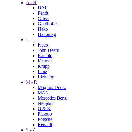
A - H
DAF
Fendt
Grove
Goldhofer
Hako
Hanomag
I - L
Iveco
John Deere
Kaelble
Kramer
Krupp
Lanz
Liebherr
M - R
Magirus-Deutz
MAN
Mercedes Benz
Neoplan
O & K
Piaggio
Porsche
Renault
S - Z