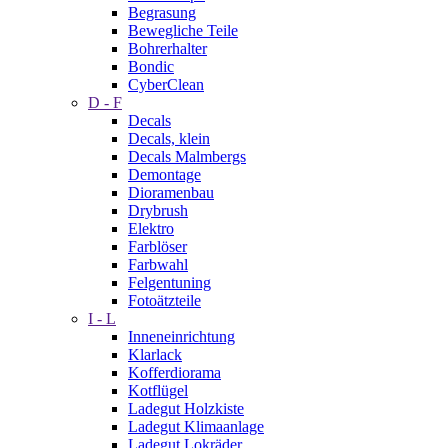
Begrasung
Bewegliche Teile
Bohrerhalter
Bondic
CyberClean
D - F
Decals
Decals, klein
Decals Malmbergs
Demontage
Dioramenbau
Drybrush
Elektro
Farblöser
Farbwahl
Felgentuning
Fotoätzteile
I - L
Inneneinrichtung
Klarlack
Kofferdiorama
Kotflügel
Ladegut Holzkiste
Ladegut Klimaanlage
Ladegut Lokräder