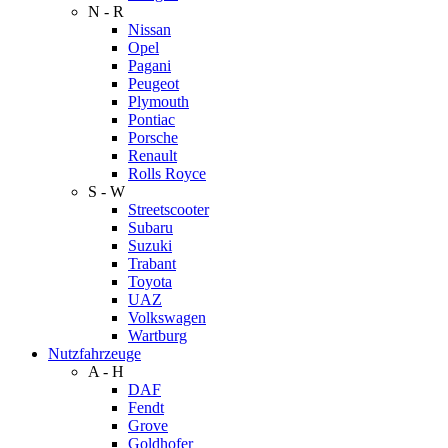
N - R
Nissan
Opel
Pagani
Peugeot
Plymouth
Pontiac
Porsche
Renault
Rolls Royce
S - W
Streetscooter
Subaru
Suzuki
Trabant
Toyota
UAZ
Volkswagen
Wartburg
Nutzfahrzeuge
A - H
DAF
Fendt
Grove
Goldhofer