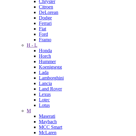
Chrysler
Citroen
DeLorean
Dodge
Ferrari
Fiat
Ford
Framo
H - L
Honda
Horch
Hummer
Koenigsegg
Lada
Lamborghini
Lancia
Land Rover
Lexus
Lotec
Lotus
M
Maserati
Maybach
MCC Smart
McLaren