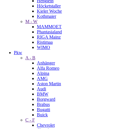
Henglein
Höcketstaller
Kieler Woche
Kothmaier
M - W
MAMMOET
Phantasialand
RIGA Mainz
Ristimaa
WIMO
Pkw
A - B
Anhänger
Alfa Romeo
Alpina
AMG
Aston Martin
Audi
BMW
Borgward
Brabus
Bugatti
Buick
C - F
Chevrolet