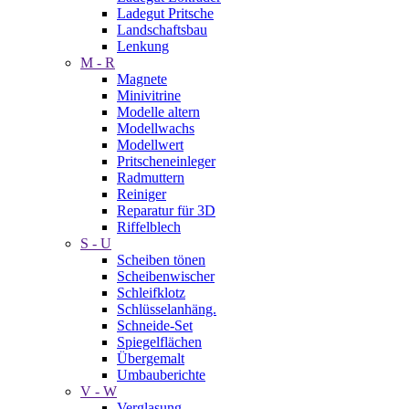
Ladegut Pritsche
Landschaftsbau
Lenkung
M - R
Magnete
Minivitrine
Modelle altern
Modellwachs
Modellwert
Pritscheneinleger
Radmuttern
Reiniger
Reparatur für 3D
Riffelblech
S - U
Scheiben tönen
Scheibenwischer
Schleifklotz
Schlüsselanhäng.
Schneide-Set
Spiegelflächen
Übergemalt
Umbauberichte
V - W
Verglasung