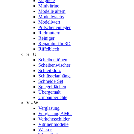
Magnete
Minivitrine
Modelle altern
Modellwachs
Modellwert
Pritscheneinleger
Radmuttern
Reiniger
Reparatur für 3D
Riffelblech
S - U
Scheiben tönen
Scheibenwischer
Schleifklotz
Schlüsselanhäng.
Schneide-Set
Spiegelflächen
Übergemalt
Umbauberichte
V - W
Verglasung
Verglasung AMG
Verkehrsschilder
Vitrinenmodelle
Wasser