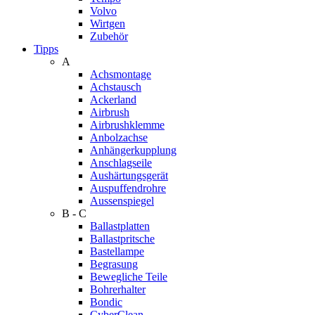
Volvo
Wirtgen
Zubehör
Tipps
A
Achsmontage
Achstausch
Ackerland
Airbrush
Airbrushklemme
Anbolzachse
Anhängerkupplung
Anschlagseile
Aushärtungsgerät
Auspuffendrohre
Aussenspiegel
B - C
Ballastplatten
Ballastpritsche
Bastellampe
Begrasung
Bewegliche Teile
Bohrerhalter
Bondic
CyberClean