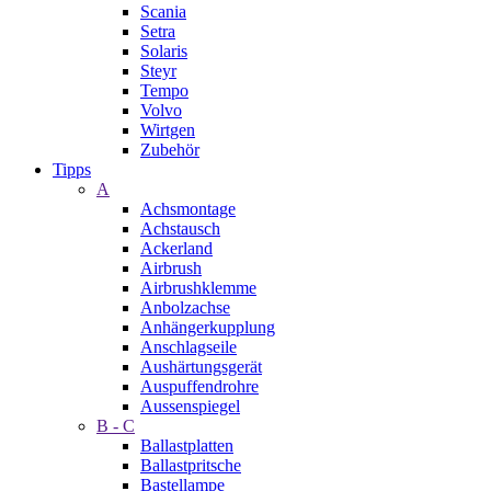
Scania
Setra
Solaris
Steyr
Tempo
Volvo
Wirtgen
Zubehör
Tipps
A
Achsmontage
Achstausch
Ackerland
Airbrush
Airbrushklemme
Anbolzachse
Anhängerkupplung
Anschlagseile
Aushärtungsgerät
Auspuffendrohre
Aussenspiegel
B - C
Ballastplatten
Ballastpritsche
Bastellampe