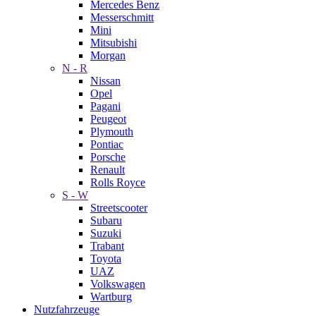
Mercedes Benz
Messerschmitt
Mini
Mitsubishi
Morgan
N - R
Nissan
Opel
Pagani
Peugeot
Plymouth
Pontiac
Porsche
Renault
Rolls Royce
S - W
Streetscooter
Subaru
Suzuki
Trabant
Toyota
UAZ
Volkswagen
Wartburg
Nutzfahrzeuge