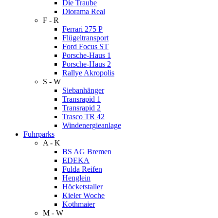
Die Traube
Diorama Real
F - R
Ferrari 275 P
Flügeltransport
Ford Focus ST
Porsche-Haus 1
Porsche-Haus 2
Rallye Akropolis
S - W
Siebanhänger
Transrapid 1
Transrapid 2
Trasco TR 42
Windenergieanlage
Fuhrparks
A - K
BS AG Bremen
EDEKA
Fulda Reifen
Henglein
Höcketstaller
Kieler Woche
Kothmaier
M - W