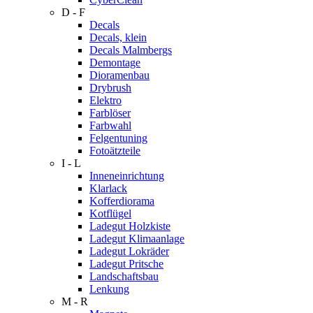
D - F
Decals
Decals, klein
Decals Malmbergs
Demontage
Dioramenbau
Drybrush
Elektro
Farblöser
Farbwahl
Felgentuning
Fotoätzteile
I - L
Inneneinrichtung
Klarlack
Kofferdiorama
Kotflügel
Ladegut Holzkiste
Ladegut Klimaanlage
Ladegut Lokräder
Ladegut Pritsche
Landschaftsbau
Lenkung
M - R