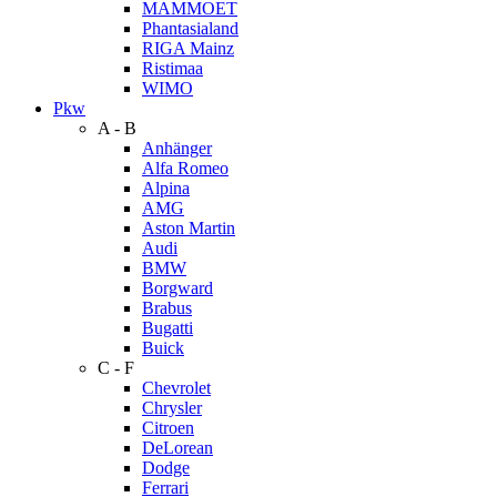
MAMMOET
Phantasialand
RIGA Mainz
Ristimaa
WIMO
Pkw
A - B
Anhänger
Alfa Romeo
Alpina
AMG
Aston Martin
Audi
BMW
Borgward
Brabus
Bugatti
Buick
C - F
Chevrolet
Chrysler
Citroen
DeLorean
Dodge
Ferrari