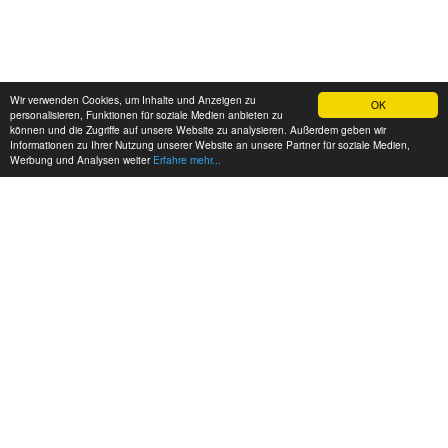
Wir verwenden Cookies, um Inhalte und Anzeigen zu
OK
personalisieren, Funktionen für soziale Medien anbieten zu
können und die Zugriffe auf unsere Website zu analysieren. Außerdem geben wir
Informationen zu Ihrer Nutzung unserer Website an unsere Partner für soziale Medien,
Werbung und Analysen weiter
Erfahre mehr...
MEINE KONTAKTDATEN: