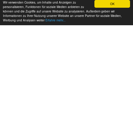
Wir verwenden Cookies, um Inhalte und Anzeigen zu
OK
personalisieren, Funktionen für soziale Medien anbieten zu
können und die Zugriffe auf unsere Website zu analysieren. Außerdem geben wir
Informationen zu Ihrer Nutzung unserer Website an unsere Partner für soziale Medien,
Werbung und Analysen weiter
Erfahre mehr...
MEINE KONTAKTDATEN:
hadel.net
Bereich: Modellbau
Frank Hadel