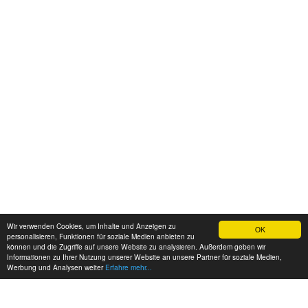
Wir verwenden Cookies, um Inhalte und Anzeigen zu
OK
personalisieren, Funktionen für soziale Medien anbieten zu
können und die Zugriffe auf unsere Website zu analysieren. Außerdem geben wir
Informationen zu Ihrer Nutzung unserer Website an unsere Partner für soziale Medien,
Werbung und Analysen weiter
Erfahre mehr...