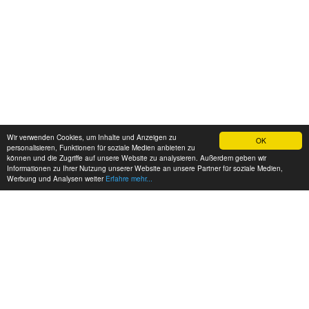
Wir verwenden Cookies, um Inhalte und Anzeigen zu
OK
personalisieren, Funktionen für soziale Medien anbieten zu
können und die Zugriffe auf unsere Website zu analysieren. Außerdem geben wir
Informationen zu Ihrer Nutzung unserer Website an unsere Partner für soziale Medien,
Werbung und Analysen weiter
Erfahre mehr...