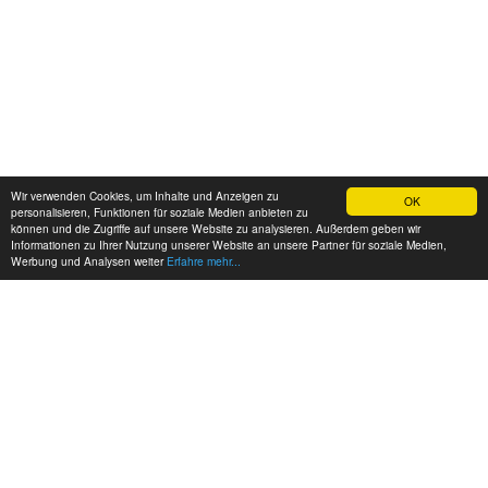
Wir verwenden Cookies, um Inhalte und Anzeigen zu
OK
personalisieren, Funktionen für soziale Medien anbieten zu
können und die Zugriffe auf unsere Website zu analysieren. Außerdem geben wir
Informationen zu Ihrer Nutzung unserer Website an unsere Partner für soziale Medien,
Werbung und Analysen weiter
Erfahre mehr...