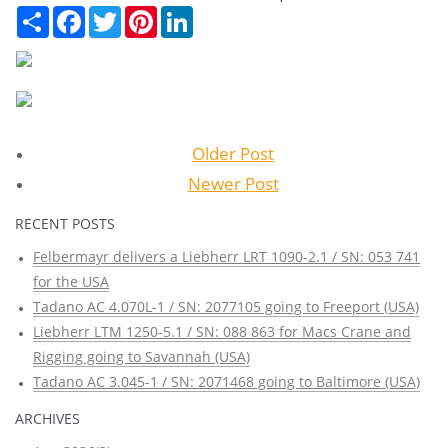
Сподели
Facebook
Twitter
Pinterest
LinkedIn
Older Post
Newer Post
RECENT POSTS
Felbermayr delivers a Liebherr LRT 1090-2.1 / SN: 053 741
for the USA
Tadano AC 4.070L-1 / SN: 2077105 going to Freeport (USA)
Liebherr LTM 1250-5.1 / SN: 088 863 for Macs Crane and
Rigging going to Savannah (USA)
Tadano AC 3.045-1 / SN: 2071468 going to Baltimore (USA)
ARCHIVES