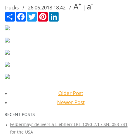
+
-
A
a
trucks / 26.06.2018 18:42 /
|
Сподели
Facebook
Twitter
Pinterest
LinkedIn
Older Post
Newer Post
RECENT POSTS
Felbermayr delivers a Liebherr LRT 1090-2.1 / SN: 053 741
for the USA