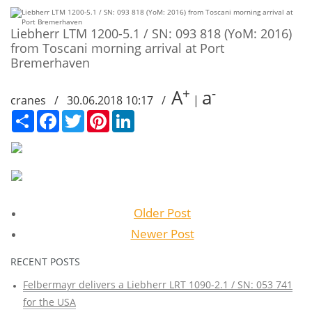
Liebherr LTM 1200-5.1 / SN: 093 818 (YoM: 2016)
from Toscani morning arrival at Port
Bremerhaven
+
-
A
a
cranes / 30.06.2018 10:17 /
|
Сподели
Facebook
Twitter
Pinterest
LinkedIn
Older Post
Newer Post
RECENT POSTS
Felbermayr delivers a Liebherr LRT 1090-2.1 / SN: 053 741
for the USA