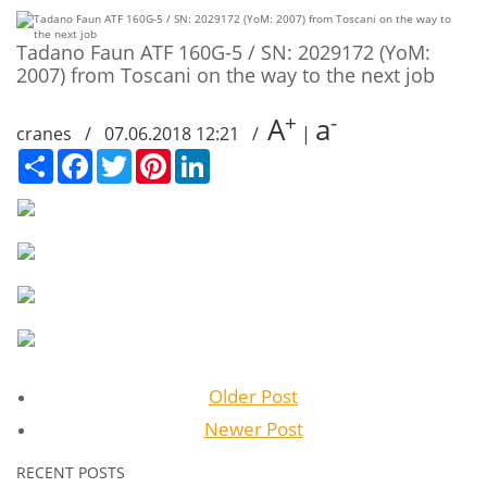
Tadano Faun ATF 160G-5 / SN: 2029172 (YoM:
2007) from Toscani on the way to the next job
+
-
A
a
cranes / 07.06.2018 12:21 /
|
Сподели
Facebook
Twitter
Pinterest
LinkedIn
Older Post
Newer Post
RECENT POSTS