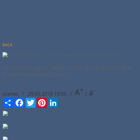
assembly in Port Bremerhaven
(part 1)
Veröffentlicht am 29.05.2018
BACK
Sarens Demag CC 3800-1 / SN: 36196 assembly in
Port Bremerhaven (part 1)
+
-
A
a
cranes / 29.05.2018 19:05 /
|
Сподели
Facebook
Twitter
Pinterest
LinkedIn