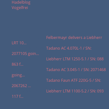
Hadelblog
Vogelfrei
letzte Blogeinträge:
05.08.2026 / 19.02:
Felbermayr delivers a Liebherr
LRT 10...
03.08.2026 / 07.46:
Tadano AC 4.070L-1 / SN:
2077105 goin...
30.07.2026 / 17.37:
Liebherr LTM 1250-5.1 / SN: 088
863 f...
29.07.2026 / 07.06:
Tadano AC 3.045-1 / SN: 2071468
going...
23.07.2026 / 18.20:
Tadano Faun ATF 220G-5 / SN:
2067262 ...
21.07.2026 / 07.40:
Liebherr LTM 1100-5.2 / SN: 093
117 f...