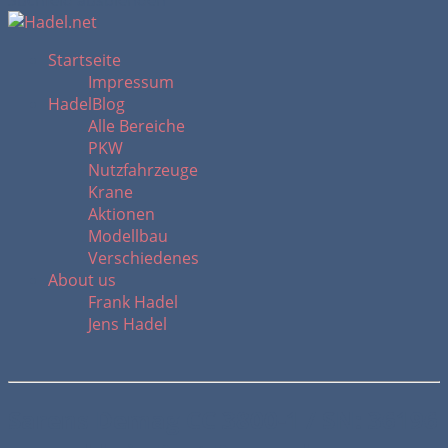
Suchfeld ausblenden
Startseite
Impressum
HadelBlog
Alle Bereiche
PKW
Nutzfahrzeuge
Krane
Aktionen
Modellbau
Verschiedenes
About us
Frank Hadel
Jens Hadel
Sarens Demag CC 3800-1 / SN: 36196