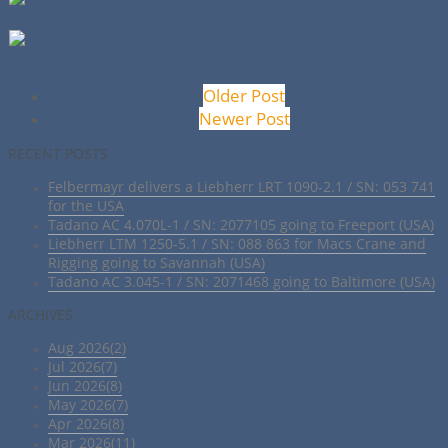
Older Post
Newer Post
RECENT POSTS
Felbermayr delivers a Liebherr LRT 1090-2.1 / SN: 053 741
for the USA
Tadano AC 4.070L-1 / SN: 2077105 going to Freeport (USA)
Liebherr LTM 1250-5.1 / SN: 088 863 for Macs Crane and
Rigging going to Savannah (USA)
Tadano AC 3.045-1 / SN: 2071468 going to Baltimore (USA)
ARCHIVES
Aug 2026(2)
Jul 2026(7)
Jun 2026(8)
May 2026(7)
Apr 2026(8)
Mar 2026(11)