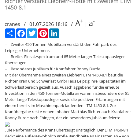
Richter verstärkt Liebherr-Flotte mit zweitem LTM
1450-8.1
+
-
A
a
cranes / 01.07.2026 18:16 /
|
Сподели
Facebook
Twitter
Pinterest
LinkedIn
– Zweiter 450 Tonnen Mobilkran verstärkt den Fuhrpark des
Leipziger Unternehmens
– Breites Einsatzspektrum und 85 Meter langer Teleskopausleger
überzeugen
– Besonderes Jubiläum für Kranfahrer Ronny Burde
Mit der Übernahme eines zweiten Liebherr LTM 1450-8.1 baut die
Richter Kran und Schwerlast GmbH aus Leipzig ihre Kapazitäten im
Schwerlastbereich gezielt aus. Ausschlaggebend für die erneute
Investition in den 450-Tonnen-Mobilkran waren insbesondere der 85
Meter lange Teleskopausleger sowie die positiven Erfahrungen mit
einem bereits im Maschinenpark laufenden LTM 1450-8.1. Zur
Kranübergabe reiste neben Inhaber Matthias Richter auch Kranfahrer
Ronny Burde nach Ehingen, der ein besonderes Jubiläum feierte.
„Die Performance des Krans überzeugt uns täglich. Der LTM 1450-8.1
deckt eine außergewöhnlich große Bandbreite an Einsätzen ab – von