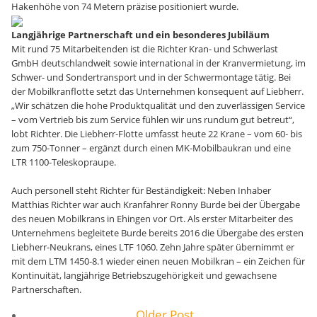
Hakenhöhe von 74 Metern präzise positioniert wurde.
Langjährige Partnerschaft und ein besonderes Jubiläum
Mit rund 75 Mitarbeitenden ist die Richter Kran- und Schwerlast
GmbH deutschlandweit sowie international in der Kranvermietung, im
Schwer- und Sondertransport und in der Schwermontage tätig. Bei
der Mobilkranflotte setzt das Unternehmen konsequent auf Liebherr.
„Wir schätzen die hohe Produktqualität und den zuverlässigen Service
– vom Vertrieb bis zum Service fühlen wir uns rundum gut betreut“,
lobt Richter. Die Liebherr‑Flotte umfasst heute 22 Krane – vom 60‑ bis
zum 750‑Tonner – ergänzt durch einen MK‑Mobilbaukran und eine
LTR 1100‑Teleskopraupe.
Auch personell steht Richter für Beständigkeit: Neben Inhaber
Matthias Richter war auch Kranfahrer Ronny Burde bei der Übergabe
des neuen Mobilkrans in Ehingen vor Ort. Als erster Mitarbeiter des
Unternehmens begleitete Burde bereits 2016 die Übergabe des ersten
Liebherr-Neukrans, eines LTF 1060. Zehn Jahre später übernimmt er
mit dem LTM 1450-8.1 wieder einen neuen Mobilkran – ein Zeichen für
Kontinuität, langjährige Betriebszugehörigkeit und gewachsene
Partnerschaften.
Older Post