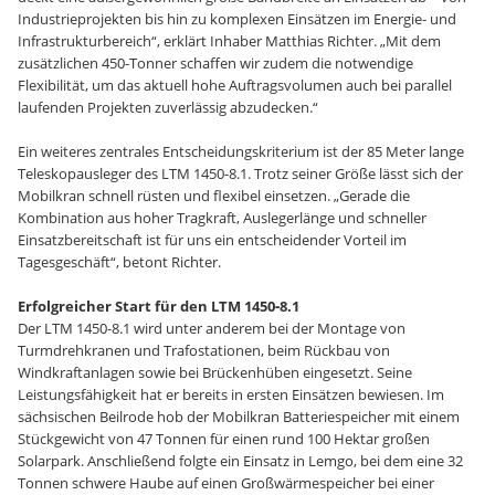
Industrieprojekten bis hin zu komplexen Einsätzen im Energie‑ und
Infrastrukturbereich“, erklärt Inhaber Matthias Richter. „Mit dem
zusätzlichen 450-Tonner schaffen wir zudem die notwendige
Flexibilität, um das aktuell hohe Auftragsvolumen auch bei parallel
laufenden Projekten zuverlässig abzudecken.“
Ein weiteres zentrales Entscheidungskriterium ist der 85 Meter lange
Teleskopausleger des LTM 1450-8.1. Trotz seiner Größe lässt sich der
Mobilkran schnell rüsten und flexibel einsetzen. „Gerade die
Kombination aus hoher Tragkraft, Auslegerlänge und schneller
Einsatzbereitschaft ist für uns ein entscheidender Vorteil im
Tagesgeschäft“, betont Richter.
Erfolgreicher Start für den LTM 1450‑8.1
Der LTM 1450‑8.1 wird unter anderem bei der Montage von
Turmdrehkranen und Trafostationen, beim Rückbau von
Windkraftanlagen sowie bei Brückenhüben eingesetzt. Seine
Leistungsfähigkeit hat er bereits in ersten Einsätzen bewiesen. Im
sächsischen Beilrode hob der Mobilkran Batteriespeicher mit einem
Stückgewicht von 47 Tonnen für einen rund 100 Hektar großen
Solarpark. Anschließend folgte ein Einsatz in Lemgo, bei dem eine 32
Tonnen schwere Haube auf einen Großwärmespeicher bei einer