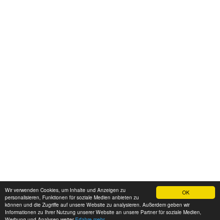
Wir verwenden Cookies, um Inhalte und Anzeigen zu
OK
personalisieren, Funktionen für soziale Medien anbieten zu
können und die Zugriffe auf unsere Website zu analysieren. Außerdem geben wir
Informationen zu Ihrer Nutzung unserer Website an unsere Partner für soziale Medien,
Werbung und Analysen weiter
Erfahre mehr...