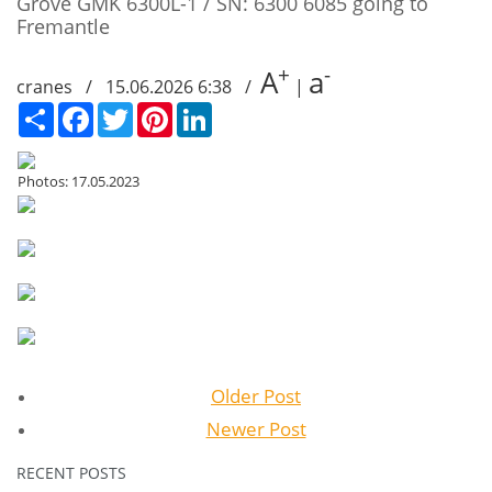
Grove GMK 6300L-1 / SN: 6300 6085 going to
Fremantle
+
-
A
a
cranes / 15.06.2026 6:38 /
|
Сподели
Facebook
Twitter
Pinterest
LinkedIn
Photos: 17.05.2023
Older Post
Newer Post
RECENT POSTS