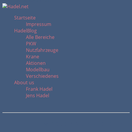
Suchfeld ausblenden
Startseite
Impressum
HadelBlog
Alle Bereiche
PKW
Nutzfahrzeuge
Krane
Aktionen
Modellbau
Verschiedenes
About us
Frank Hadel
Jens Hadel
Liebherr LTM 1070-4.2 / SN: 060 636