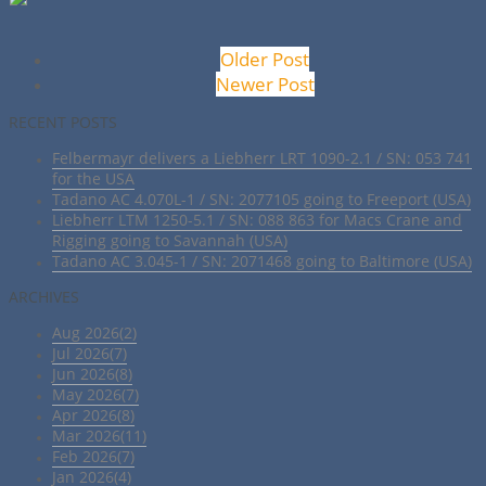
Older Post
Newer Post
RECENT POSTS
Felbermayr delivers a Liebherr LRT 1090-2.1 / SN: 053 741
for the USA
Tadano AC 4.070L-1 / SN: 2077105 going to Freeport (USA)
Liebherr LTM 1250-5.1 / SN: 088 863 for Macs Crane and
Rigging going to Savannah (USA)
Tadano AC 3.045-1 / SN: 2071468 going to Baltimore (USA)
ARCHIVES
Aug 2026(2)
Jul 2026(7)
Jun 2026(8)
May 2026(7)
Apr 2026(8)
Mar 2026(11)
Feb 2026(7)
Jan 2026(4)