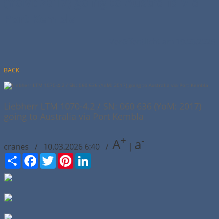
(YoM: 2017) going to Australia via
Port Kembla
Veröffentlicht am 10.03.2026
BACK
Liebherr LTM 1070-4.2 / SN: 060 636 (YoM: 2017)
going to Australia via Port Kembla
+
-
A
a
cranes / 10.03.2026 6:40 /
|
Сподели
Facebook
Twitter
Pinterest
LinkedIn