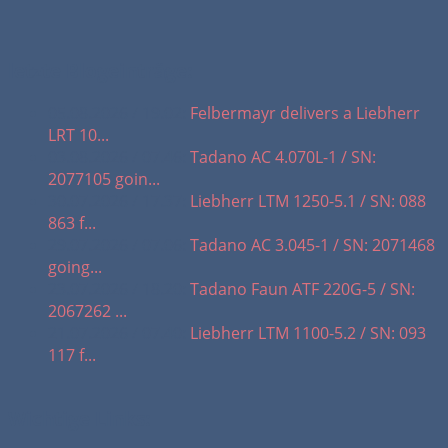
letzte Blogeinträge:
05.08.2026 / 19.02:
Felbermayr delivers a Liebherr
LRT 10...
03.08.2026 / 07.46:
Tadano AC 4.070L-1 / SN:
2077105 goin...
30.07.2026 / 17.37:
Liebherr LTM 1250-5.1 / SN: 088
863 f...
29.07.2026 / 07.06:
Tadano AC 3.045-1 / SN: 2071468
going...
23.07.2026 / 18.20:
Tadano Faun ATF 220G-5 / SN:
2067262 ...
21.07.2026 / 07.40:
Liebherr LTM 1100-5.2 / SN: 093
117 f...
Wichtige Links: