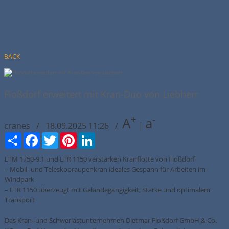
von Liebherr
Veröffentlicht am 18.09.2025
BACK
Floßdorf erweitert mit Kran-Duo von Liebherr
+
-
A
a
cranes / 18.09.2025 11:26 /
|
Сподели
Facebook
Twitter
Pinterest
LinkedIn
LTM 1750-9.1 und LTR 1150 verstärken Kranflotte von Floßdorf
– Mobil- und Teleskopraupenkran ideales Gespann für Arbeiten im
Windpark
– LTR 1150 überzeugt mit Geländegängigkeit, Stärke und optimalem
Transport
Das Kran- und Schwerlastunternehmen Dietmar Floßdorf GmbH & Co.