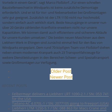
Vorteile in einem Gerät“, sagt Marco Floßdorf. „Für einen schnellen
Baustellenwechsel in Windparks ist keine zusätzliche Demontage
erforderlich. Und er ist für Vor- und Nebenarbeiten bei Großmontagen
sehr gut geeignet. Zusätzlich ist der LTR 1150 nicht nur hochmobil,
sondern einfach auch wirklich stark. Beide Neuzugänge in unserer nun
über 20 Geräte zählenden Kranflotte erweitern nicht nur unsere
Kapazitäten. Wir können damit auch effizientere und sicherere Abläufe
für unsere Kunden umsetzen.“ Die beiden neuen Maschinen aus dem
Liebherr-Werk in Ehingen sind zunächst einmal fest für den Bau von
Windparks eingeplant. Dem rund 70-köpfigen Team von Floßdorf stehen
neben einem modernen Kranpark auch 23 Transportfahrzeuge für
weitere Dienstleistungen in den Bereichen Schwer- und Spezialtransport
sowie Großmontagen zur Verfügung.
Older Post
Newer Post
RECENT POSTS
Felbermayr delivers a Liebherr LRT 1090-2.1 / SN: 053 741
for the USA
Tadano AC 4.070L-1 / SN: 2077105 going to Freeport (USA)
Liebherr LTM 1250-5.1 / SN: 088 863 for Macs Crane and