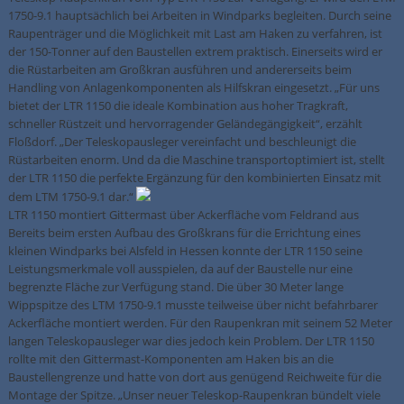
1750-9.1 hauptsächlich bei Arbeiten in Windparks begleiten. Durch seine
Raupenträger und die Möglichkeit mit Last am Haken zu verfahren, ist
der 150-Tonner auf den Baustellen extrem praktisch. Einerseits wird er
die Rüstarbeiten am Großkran ausführen und andererseits beim
Handling von Anlagenkomponenten als Hilfskran eingesetzt. „Für uns
bietet der LTR 1150 die ideale Kombination aus hoher Tragkraft,
schneller Rüstzeit und hervorragender Geländegängigkeit“, erzählt
Floßdorf. „Der Teleskopausleger vereinfacht und beschleunigt die
Rüstarbeiten enorm. Und da die Maschine transportoptimiert ist, stellt
der LTR 1150 die perfekte Ergänzung für den kombinierten Einsatz mit
dem LTM 1750-9.1 dar.“
LTR 1150 montiert Gittermast über Ackerfläche vom Feldrand aus
Bereits beim ersten Aufbau des Großkrans für die Errichtung eines
kleinen Windparks bei Alsfeld in Hessen konnte der LTR 1150 seine
Leistungsmerkmale voll ausspielen, da auf der Baustelle nur eine
begrenzte Fläche zur Verfügung stand. Die über 30 Meter lange
Wippspitze des LTM 1750-9.1 musste teilweise über nicht befahrbarer
Ackerfläche montiert werden. Für den Raupenkran mit seinem 52 Meter
langen Teleskopausleger war dies jedoch kein Problem. Der LTR 1150
rollte mit den Gittermast-Komponenten am Haken bis an die
Baustellengrenze und hatte von dort aus genügend Reichweite für die
Montage der Spitze. „Unser neuer Teleskop-Raupenkran bündelt viele