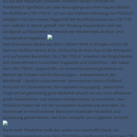
KG aus Bad Neuenahr-Ahrweiler erweitert seinen Fuhrpark im
Kranbereich signifikant um zwei Neuzugänge aus dem Hause Liebherr:
Ein Mobilkran LTM 1750-9.1 ist nun das stärkste Hebezeug von Floßdorf.
Zeitgleich mit dem neuen Flaggschiff der Kranflotte wurde ein LTR 1150
von Liebherr in Dienst gestellt. Der Teleskop-Raupenkran wird das
Großgerät auf Baustellen im Bereich der Windenergie als Rüst- und
Assistenzkran begleiten.
Zwei brandneue Geräte aus dem Liebherr-Werk in Ehingen schickt die
Dietmar Floßdorf GmbH & Co. KG künftig als Kran-Duo in die Windparks
und auf andere Baustellen. Ein LTM 1750-9.1 erweitert die Möglichkeiten
des Unternehmens hinsichtlich Traglasten und Hubhöhen. „Wir haben
den LTM 1750-9.1 angeschafft, um unsere Einsatzmöglichkeiten im
Bereich der Schwer- und Großmontagen – insbesondere in der
Windkraft – deutlich auszudehnen“, kommentiert Marco Floßdorf,
Prokurist im Unternehmen, den kapitalen Neuzugang. „Seine hohe
Tragkraft bei gleichzeitig guter Mobilität erlaubt es uns, noch effizienter
große Nabenhöhen und schwere Komponenten zu montieren. Den
Mobilkran haben wir mit der kompletten Ausstattung erworben. So
können wir in verschiedenen Bereichen maximale Flexibilität und
Auslastung gewährleisten. Der Kran verstärkt uns in jeglicher Hinsicht.“
Noch mehr Flexibilität stellt das zweite neu beschaffte Gerät, ein
Teleskop-Raupenkran vom Typ LTR 1150 zur Verfügung. Er wird den LTM