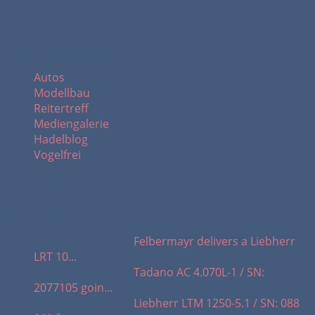
Themenbereiche:
Autos
Modellbau
Reitertreff
Mediengalerie
Hadelblog
Vogelfrei
letzte Blogeinträge:
05.08.2026 / 19.02:
Felbermayr delivers a Liebherr
LRT 10...
03.08.2026 / 07.46:
Tadano AC 4.070L-1 / SN:
2077105 goin...
30.07.2026 / 17.37:
Liebherr LTM 1250-5.1 / SN: 088