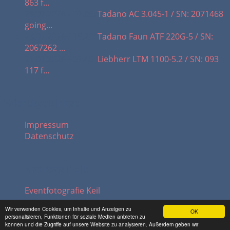
863 f...
29.07.2026 / 07.06:
Tadano AC 3.045-1 / SN: 2071468
going...
23.07.2026 / 18.20:
Tadano Faun ATF 220G-5 / SN:
2067262 ...
21.07.2026 / 07.40:
Liebherr LTM 1100-5.2 / SN: 093
117 f...
Wichtige Links:
Impressum
Datenschutz
Andreas Keil:
Eventfotografie Keil
Wir verwenden Cookies, um Inhalte und Anzeigen zu
OK
personalisieren, Funktionen für soziale Medien anbieten zu
© 2026 hadel.net
können und die Zugriffe auf unsere Website zu analysieren. Außerdem geben wir