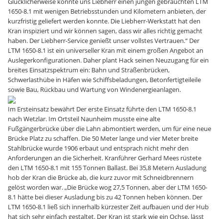
Glücklicherweise konnte uns Liebherr einen jungen gebrauchten LTM
1650-8.1 mit wenigen Betriebsstunden und Kilometern anbieten, der
kurzfristig geliefert werden konnte. Die Liebherr-Werkstatt hat den
Kran inspiziert und wir können sagen, dass wir alles richtig gemacht
haben. Der Liebherr-Service genießt unser vollstes Vertrauen.“ Der
LTM 1650-8.1 ist ein universeller Kran mit einem großen Angebot an
Auslegerkonfigurationen. Daher plant Hack seinen Neuzugang für ein
breites Einsatzspektrum ein: Bahn und Straßenbrücken,
Schwerlasthübe in Häfen wie Schiffsbeladungen, Betonfertigteileile
sowie Bau, Rückbau und Wartung von Windenergieanlagen.
Im Ersteinsatz bewährt Der erste Einsatz führte den LTM 1650-8.1
nach Wetzlar. Im Ortsteil Naunheim musste eine alte
Fußgängerbrücke über die Lahn abmontiert werden, um für eine neue
Brücke Platz zu schaffen. Die 50 Meter lange und vier Meter breite
Stahlbrücke wurde 1906 erbaut und entsprach nicht mehr den
Anforderungen an die Sicherheit. Kranführer Gerhard Mees rüstete
den LTM 1650-8.1 mit 155 Tonnen Ballast. Bei 35,8 Metern Ausladung
hob der Kran die Brücke ab, die kurz zuvor mit Schneidbrennern
gelöst worden war. „Die Brücke wog 27,5 Tonnen, aber der LTM 1650-
8.1 hätte bei dieser Ausladung bis zu 42 Tonnen heben können. Der
LTM 1650-8.1 ließ sich innerhalb kürzester Zeit aufbauen und der Hub
hat sich sehr einfach gestaltet. Der Kran ist stark wie ein Ochse, lässt