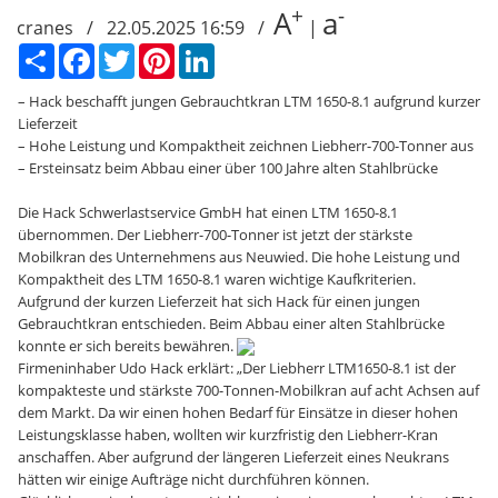
+
-
A
a
cranes / 22.05.2025 16:59 /
|
Сподели
Facebook
Twitter
Pinterest
LinkedIn
– Hack beschafft jungen Gebrauchtkran LTM 1650-8.1 aufgrund kurzer
Lieferzeit
– Hohe Leistung und Kompaktheit zeichnen Liebherr-700-Tonner aus
– Ersteinsatz beim Abbau einer über 100 Jahre alten Stahlbrücke
Die Hack Schwerlastservice GmbH hat einen LTM 1650-8.1
übernommen. Der Liebherr-700-Tonner ist jetzt der stärkste
Mobilkran des Unternehmens aus Neuwied. Die hohe Leistung und
Kompaktheit des LTM 1650-8.1 waren wichtige Kaufkriterien.
Aufgrund der kurzen Lieferzeit hat sich Hack für einen jungen
Gebrauchtkran entschieden. Beim Abbau einer alten Stahlbrücke
konnte er sich bereits bewähren.
Firmeninhaber Udo Hack erklärt: „Der Liebherr LTM1650-8.1 ist der
kompakteste und stärkste 700-Tonnen-Mobilkran auf acht Achsen auf
dem Markt. Da wir einen hohen Bedarf für Einsätze in dieser hohen
Leistungsklasse haben, wollten wir kurzfristig den Liebherr-Kran
anschaffen. Aber aufgrund der längeren Lieferzeit eines Neukrans
hätten wir einige Aufträge nicht durchführen können.