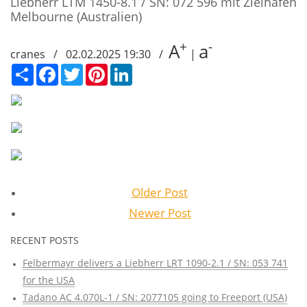
Liebherr LTM 1450-8.1 / SN: 072 596 mit Zielhafen
Melbourne (Australien)
+
-
A
a
cranes / 02.02.2025 19:30 /
|
Сподели
Facebook
Twitter
Pinterest
LinkedIn
Older Post
Newer Post
RECENT POSTS
Felbermayr delivers a Liebherr LRT 1090-2.1 / SN: 053 741
for the USA
Tadano AC 4.070L-1 / SN: 2077105 going to Freeport (USA)