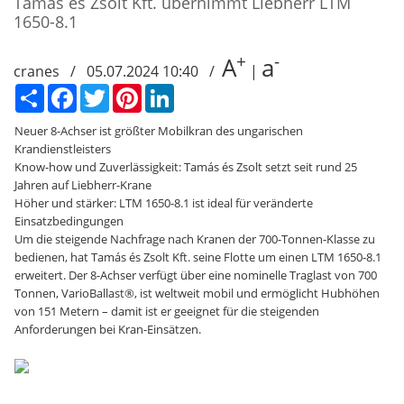
Tamás és Zsolt Kft. übernimmt Liebherr LTM
1650-8.1
+
-
A
a
cranes / 05.07.2024 10:40 /
|
Сподели
Facebook
Twitter
Pinterest
LinkedIn
Neuer 8-Achser ist größter Mobilkran des ungarischen
Krandienstleisters
Know-how und Zuverlässigkeit: Tamás és Zsolt setzt seit rund 25
Jahren auf Liebherr-Krane
Höher und stärker: LTM 1650-8.1 ist ideal für veränderte
Einsatzbedingungen
Um die steigende Nachfrage nach Kranen der 700-Tonnen-Klasse zu
bedienen, hat Tamás és Zsolt Kft. seine Flotte um einen LTM 1650-8.1
erweitert. Der 8-Achser verfügt über eine nominelle Traglast von 700
Tonnen, VarioBallast®, ist weltweit mobil und ermöglicht Hubhöhen
von 151 Metern – damit ist er geeignet für die steigenden
Anforderungen bei Kran-Einsätzen.