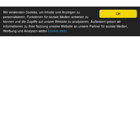
Wir verwenden Cookies, um Inhalte und Anzeigen zu
OK
personalisieren, Funktionen für soziale Medien anbieten zu
können und die Zugriffe auf unsere Website zu analysieren. Außerdem geben wir
Informationen zu Ihrer Nutzung unserer Website an unsere Partner für soziale Medien,
Werbung und Analysen weiter
Erfahre mehr...
MEINE KONTAKTDATEN:
hadel.net
Bereich: Hadelblog