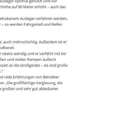
pausleger optimal genutzt und vor
enhöhe auf 80 Meter erhöht – auch das
angehobenem Ausleger verfahren werden,
 – so werden Fahrgestell und Reifen
z, auch mehrschichtig. Außerdem ist er
ufbereit.
 relativ wendig und er verfährt mit bis
raßen und steilen Rampen äußerst
szeit an die Großgeräte – da sind große
.“
d viele Erfahrungen von Betreiber
: „Die großflächige Verglasung, die
ie großen und sehr gut ablesbaren