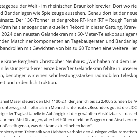
tagebau der Welt - im rheinischen Braunkohlerevier. Dort wo r
d Bandanlagen wie Spielzeuge aussehen. Genau dort ist der neu
atz. Der 130-Tonner ist der größte RT-Kran (RT = Rough Terrain)
-Kran hält er sogar den aktuellen Rekord in dieser Gattung. Kran
r 2024 den neusten Geländekran mit 60-Meter-Teleskopauslege
henden Maschinenkomponenten an Tagebaugeräten und Bandanlag
bandrollen mit Gewichten von bis zu 60 Tonnen eine weitere He
le Krane Bergheim Christopher Neuhaus: „Wir haben mit dem Lie
n leistungsstärkerer einzelbereifter Geländekran fehlte in unsere
n, benötigen wir einen sehr leistungsstarken radmobilen Telesko
eit und ordentlich Traktion.
Daniel Maser steuert den LRT 1130-2.1, der jährlich bis zu 2.400 Stunden bei
nterwegs ist – oftmals im Mehrschichteinsatz. „Besonders gut ist die LICC
 der Traglasttabelle in Abhängigkeit der gewählten Abstützbasis – das erlei
fahrenen Abstützungen, aber bei Hüben direkt an Baggern und Absetzern mü
VarioBase® genau, was der Kran aktuell heben kann“.
skopiersystem Telematik von Liebherr verbolzt den Ausleger vollautomatisc