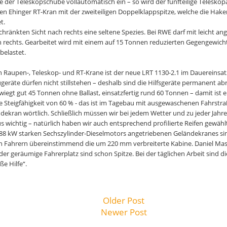
e der Teleskopschübe vollautomatisch ein – so wird der fünfteilige Telesko
en Ehinger RT-Kran mit der zweiteiligen Doppelklappspitze, welche die Hak
t.
hränkten Sicht nach rechts eine seltene Spezies. Bei RWE darf mit leicht 
h rechts. Gearbeitet wird mit einem auf 15 Tonnen reduzierten Gegengewicht
belastet.
n Raupen-, Teleskop- und RT-Krane ist der neue LRT 1130-2.1 im Dauereinsat
geräte dürfen nicht stillstehen – deshalb sind die Hilfsgeräte permanent abr
iegt gut 45 Tonnen ohne Ballast, einsatzfertig rund 60 Tonnen – damit ist er
le Steigfähigkeit von 60 % - das ist im Tagebau mit ausgewaschenen Fahrst
ekran wörtlich. Schließlich müssen wir bei jedem Wetter und zu jeder Jahre
s wichtig – natürlich haben wir auch entsprechend profilierte Reifen gewählt
88 kW starken Sechszylinder-Dieselmotors angetriebenen Geländekranes sin
n Fahrern übereinstimmend die um 220 mm verbreiterte Kabine. Daniel Maser
er geräumige Fahrerplatz sind schon Spitze. Bei der täglichen Arbeit sind d
ße Hilfe“.
Older Post
Newer Post