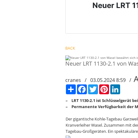
Neuer LRT 1
BACK
Neuer LRT 1130-2.1 von Was
cranes / 03.05.2024 8:59 /
Сподели
Facebook
Twitter
Pinterest
LinkedIn
– LRT 1130-2.1 ist Schlüsselgerät 
– Permanente Verfügbarkeit der Mo
Der gigantische Kohle-Tagebau Garzweil
Kranverleiher Wasel. Zusammen mit dem 
Tagebau-Großgeräten. Ein spektakuläre