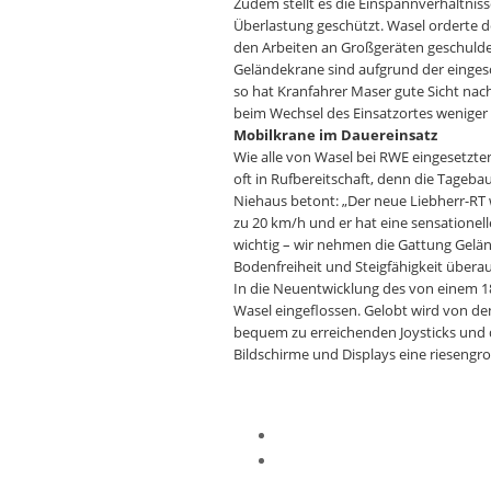
Zudem stellt es die Einspannverhältniss
Überlastung geschützt. Wasel orderte d
den Arbeiten an Großgeräten geschulde
Geländekrane sind aufgrund der eingesc
so hat Kranfahrer Maser gute Sicht nac
beim Wechsel des Einsatzortes weniger 
Mobilkrane im Dauereinsatz
Wie alle von Wasel bei RWE eingesetzte
oft in Rufbereitschaft, denn die Tagebau
Niehaus betont: „Der neue Liebherr-RT w
zu 20 km/h und er hat eine sensationel
wichtig – wir nehmen die Gattung Geländ
Bodenfreiheit und Steigfähigkeit überau
In die Neuentwicklung des von einem 1
Wasel eingeflossen. Gelobt wird von de
bequem zu erreichenden Joysticks und d
Bildschirme und Displays eine riesengro