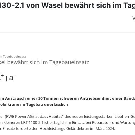
130-2.1 von Wasel bewährt sich im Ta
V
el bewährt sich im Tagebaueinsatz
+
-
A
a
|
beim Austausch einer 30 Tonnen schweren Antriebseinheit einer Band
bilkrane im Tagebau unerlässlich
er (RWE Power AG) ist das „Habitat“ des neuen leistungsstarken Liebherr G
kleineren LRT 1100-2.1 ist er täglich im Einsatz bei Reparatur- und Wart
r Einsatz forderte den Hochleistungs-Geländekran im März 2024.