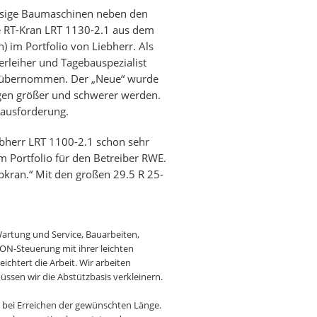
iesige Baumaschinen neben den
e RT-Kran LRT 1130-2.1 aus dem
 im Portfolio von Liebherr. Als
verleiher und Tagebauspezialist
r übernommen. Der „Neue“ wurde
en größer und schwerer werden.
rausforderung.
bherr LRT 1100-2.1 schon sehr
m Portfolio für den Betreiber RWE.
pkran.“ Mit den großen 29.5 R 25-
 Wartung und Service, Bauarbeiten,
ON-Steuerung mit ihrer leichten
chtert die Arbeit. Wir arbeiten
ssen wir die Abstützbasis verkleinern.
h bei Erreichen der gewünschten Länge.