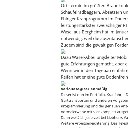
Ortstermin im größten Braunkohle
Schaufelradbaggern, Absetzern un
Ehinger Kranprogramm im Dauereins
leistungsstärkster zweiachsiger RT
Wasel aus Bergheim hat im Janua
notwendig, weil die auszutausc
Zudem sind die gewaltigen Förder
Dazu Wasel-Abteilungsleiter Mobi
gute Erfahrungen gemacht, aber ei
Wenn wir in den Tagebau einfahre
Reifen hat er eine gute Bodenfreih
VarioBase@ serienmäßig
Dieser ist nun im Portfolio. Kranfahrer 
Gurttransporten und anderen Aufgaben u
Programmierung und der genauen Anzeige
normalerweise mit vier komplett ausge
Dann weiß ich jederzeit bei Liebherrs 
Weitere Arbeitserleichterung: Das Tele