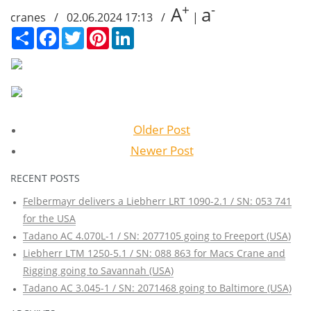
+
-
A
a
cranes / 02.06.2024 17:13 /
|
Сподели
Facebook
Twitter
Pinterest
LinkedIn
Older Post
Newer Post
RECENT POSTS
Felbermayr delivers a Liebherr LRT 1090-2.1 / SN: 053 741
for the USA
Tadano AC 4.070L-1 / SN: 2077105 going to Freeport (USA)
Liebherr LTM 1250-5.1 / SN: 088 863 for Macs Crane and
Rigging going to Savannah (USA)
Tadano AC 3.045-1 / SN: 2071468 going to Baltimore (USA)