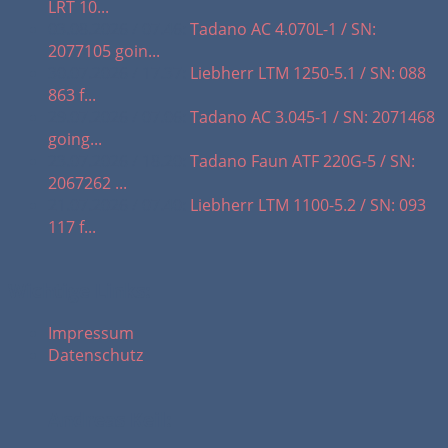
LRT 10...
03.08.2026 / 07.46:
Tadano AC 4.070L-1 / SN:
2077105 goin...
30.07.2026 / 17.37:
Liebherr LTM 1250-5.1 / SN: 088
863 f...
29.07.2026 / 07.06:
Tadano AC 3.045-1 / SN: 2071468
going...
23.07.2026 / 18.20:
Tadano Faun ATF 220G-5 / SN:
2067262 ...
21.07.2026 / 07.40:
Liebherr LTM 1100-5.2 / SN: 093
117 f...
Wichtige Links:
Impressum
Datenschutz
Andreas Keil: