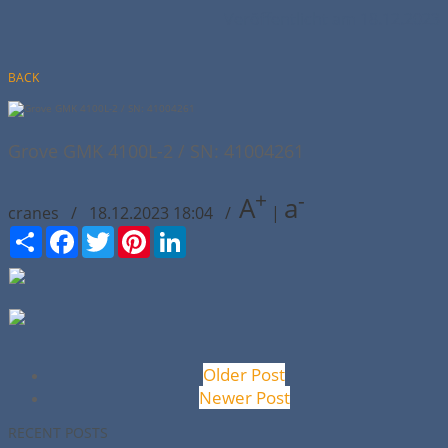
Veröffentlicht am 18.12.2023
BACK
Grove GMK 4100L-2 / SN: 41004261
+
-
A
a
cranes / 18.12.2023 18:04 /
|
Сподели
Facebook
Twitter
Pinterest
LinkedIn
Older Post
Newer Post
RECENT POSTS