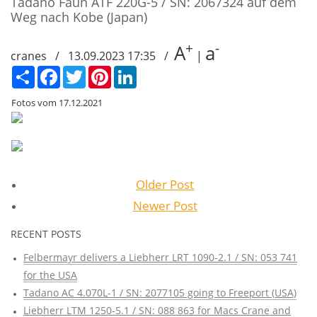
Tadano Faun ATF 220G-5 / SN: 2067324 auf dem
Weg nach Kobe (Japan)
+
-
A
a
cranes / 13.09.2023 17:35 /
|
Сподели
Facebook
Twitter
Pinterest
LinkedIn
Fotos vom 17.12.2021
Older Post
Newer Post
RECENT POSTS
Felbermayr delivers a Liebherr LRT 1090-2.1 / SN: 053 741
for the USA
Tadano AC 4.070L-1 / SN: 2077105 going to Freeport (USA)
Liebherr LTM 1250-5.1 / SN: 088 863 for Macs Crane and