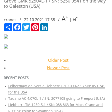
Grove GMK 5250XL-1 / SN: 5250 9541 on the way
to Galeston (USA)
+
-
A
a
cranes / 22.10.2021 17:58 /
|
Сподели
Facebook
Twitter
Pinterest
LinkedIn
Older Post
Newer Post
RECENT POSTS
Felbermayr delivers a Liebherr LRT 1090-2.1 / SN: 053 741
for the USA
Tadano AC 4.070L-1 / SN: 2077105 going to Freeport (USA)
Liebherr LTM 1250-5.1 / SN: 088 863 for Macs Crane and
Rigging going to Savannah (USA)